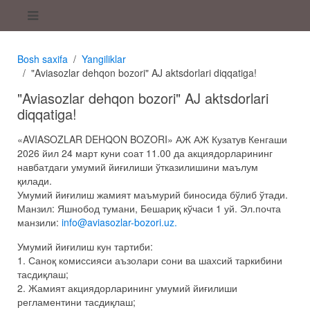
Bosh saxifa
Yangiliklar
"Aviasozlar dehqon bozori" AJ aktsdorlari diqqatiga!
"Aviasozlar dehqon bozori" AJ aktsdorlari
diqqatiga!
«AVIASOZLAR DEHQON BOZORI» АЖ АЖ Кузатув Кенгаши
2026 йил 24 март куни соат 11.00 да акциядорларининг
навбатдаги умумий йиғилиши ўтказилишини маълум
қилади.
Умумий йиғилиш жамият маъмурий биносида бўлиб ўтади.
Манзил: Яшнобод тумани, Бешариқ кўчаси 1 уй. Эл.почта
манзили:
info@aviasozlar-bozori.uz
.
Умумий йиғилиш кун тартиби:
1. Саноқ комиссияси аъзолари сони ва шахсий таркибини
тасдиқлаш;
2. Жамият акциядорларининг умумий йиғилиши
регламентини тасдиқлаш;