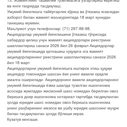
13. Жамиятнинг ташкилий тузилмасига ўзгартириш киритиш
ва янги таҳрирда тасдиқлаш;
Умумий йиғилишга тайёргарлик кўриш ва ўтказиш юзасидан
ахборот билан жамият маъмуриятида 18 март кунидан
танишиш мумкин.
Маълумот учун телефонлар: (71) 297-88-98.
Акциядорлар умумий йиғилишини ўтказиш тўғрисида
хабардор қилиш учун жамият акциядорлари реестрини
шакллантириш санаси 2026 йил 26 феврал Акциядорлар
умумий йиғилишида қатнашиш хуқуқига эга жамият
акциядорларининг реестрини шакллантириш санаси 2026
йил 18 март
Акциядорларни умумий йиғилишга иштирок этиш ҳуқуқи
акциядор томонидан шахсан ёки унинг вакили орқали
амалга оширилади. Акциядорнинг вакили акциядорларнинг
умумий йиғилишида ёзма шаклда тузилган ишончнома
асосида жумладан жисмоний шахс номидан берилган овоз
беришга доир ишончнома нотариал тартибда тасдиқланган
ҳолда юридик шахс номидан овоз беришга ишончнома
унинг раҳбарининг имзоси ва ушбу юридик шахснинг муҳри
билан тасдиқланган ҳолда бўлиши керак.
Кузатув кенгаши.