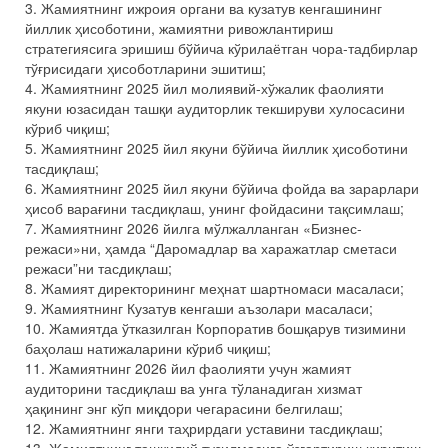
3. Жамиятнинг ижроия органи ва кузатув кенгашининг
йиллик ҳисоботини, жамиятни ривожлантириш
стратегиясига эришиш бўйича кўрилаётган чора-тадбирлар
тўғрисидаги ҳисоботларини эшитиш;
4. Жамиятнинг 2025 йил молиявий-хўжалик фаолияти
якуни юзасидан ташқи аудиторлик текшируви хулосасини
кўриб чиқиш;
5. Жамиятнинг 2025 йил якуни бўйича йиллик ҳисоботини
тасдиқлаш;
6. Жамиятнинг 2025 йил якуни бўйича фойда ва зарарлари
ҳисоб варағини тасдиқлаш, унинг фойдасини тақсимлаш;
7. Жамиятнинг 2026 йилга мўлжалланган «Бизнес-
режаси»ни, ҳамда “Даромадлар ва харажатлар сметаси
режаси”ни тасдиқлаш;
8. Жамият директорининг меҳнат шартномаси масаласи;
9. Жамиятнинг Кузатув кенгаши аъзолари масаласи;
10. Жамиятда ўтказилган Корпоратив бошқарув тизимини
баҳолаш натижаларини кўриб чиқиш;
11. Жамиятнинг 2026 йил фаолияти учун жамият
аудиторини тасдиқлаш ва унга тўланадиган хизмат
ҳақининг энг кўп миқдори чегарасини белгилаш;
12. Жамиятнинг янги таҳрирдаги уставини тасдиқлаш;