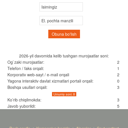
2026-yil davomida kelib tushgan murojaatlar soni:
Og`zaki murojaatlar:
2
Telefon / faks orqali:
1
Korporativ web-sayt / e-mail orqali
2
Yagona interaktiv davlat xizmatlari portali orqali:
0
Boshqa usullari orqali:
3
Umumiy soni: 8
Ko’rib chiqilmokda:
3
Javob yuborildi:
5