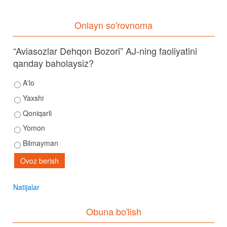
Onlayn so'rovnoma
“Aviasozlar Dehqon Bozori” AJ-ning faoliyatini
qanday baholaysiz?
A'lo
Yaxshi
Qoniqarli
Yomon
Bilmayman
Natijalar
Obuna bo'lish